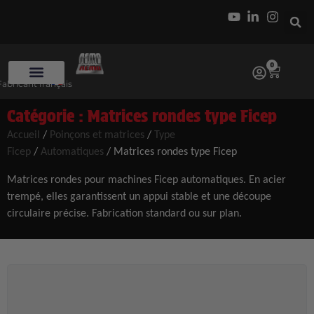
0
Fabricant français
Catégorie : Matrices rondes type Ficep
Accueil
/
Poinçons et matrices
/
Type
Ficep
/
Automatiques
/ Matrices rondes type Ficep
Matrices rondes pour machines Ficep automatiques. En acier
trempé, elles garantissent un appui stable et une découpe
circulaire précise. Fabrication standard ou sur plan.