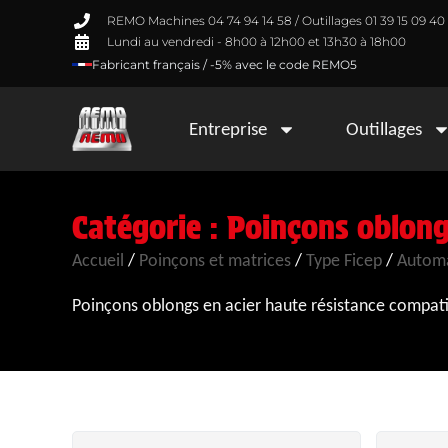
REMO Machines 04 74 94 14 58 / Outillages 01 39 15 09 40
Lundi au vendredi - 8h00 à 12h00 et 13h30 à 18h00
Fabricant français / -5% avec le code REMO5
Entreprise
Outillages
Catégorie : Poinçons oblong
Accueil
/
Poinçons et matrices
/
Type Ficep
/
Automa
Poinçons oblongs en acier haute résistance compati