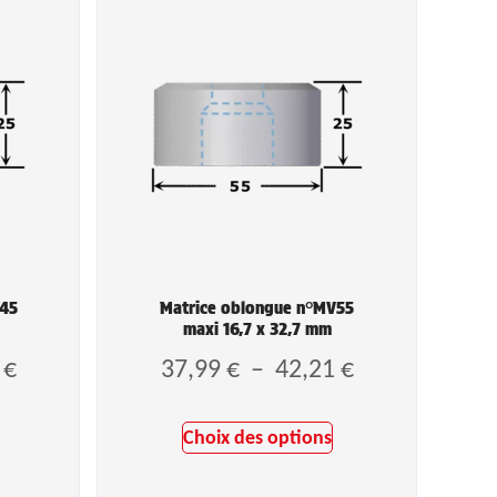
V45
Matrice oblongue n°MV55
maxi 16,7 x 32,7 mm
8
€
37,99
€
–
42,21
€
Choix des options