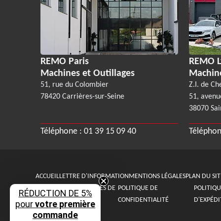
REMO Paris
REMO L
Machines et Outillages
Machin
51, rue du Colombier
Z.I. de Ch
78420 Carrières-sur-Seine
51, avenu
38070 Sai
Téléphone :
01 39 15 09 40
Téléphon
ACCUEIL
LETTRE D'INFORMATION
MENTIONS LÉGALES
PLAN DU SIT
CONDITIONS GÉNÉRALES DE
POLITIQUE DE
POLITIQU
RÉDUCTION DE 5%
VENTE
CONFIDENTIALITÉ
D'EXPÉDI
pour
votre première
commande