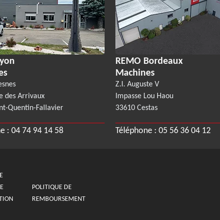
yon
REMO Bordeaux
es
Machines
esnes
Z.I. Auguste V
e des Arrivaux
Impasse Lou Haou
nt-Quentin-Fallavier
33610 Cestas
e :
04 74 94 14 58
Téléphone :
05 56 36 04 12
E
E
POLITIQUE DE
TION
REMBOURSEMENT