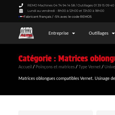
REMO Machines 04 74 94 14 58 / Outillages 01 39 15 09 40
Lundi au vendredi - 8h00 à 12h00 et 13h30 à 18h00
Fabricant français / -5% avec le code REMO5
Entreprise
Outillages
Catégorie : Matrices oblong
Accueil
/
Poinçons et matrices
/
Type Vernet
/
Unive
Matrices oblongues compatibles Vernet. Usinage de 