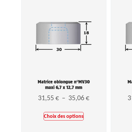
Matrice oblongue n°MV30
Ma
maxi 6,7 x 12,7 mm
31,55
€
–
35,06
€
3
Choix des options