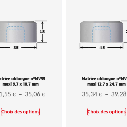
trice oblongue n°MV35
Matrice oblongue n°M
maxi 9,7 x 18,7 mm
maxi 12,7 x 24,7 mm
1,55
€
–
35,06
€
35,34
€
–
39,2
Choix des options
Choix des options