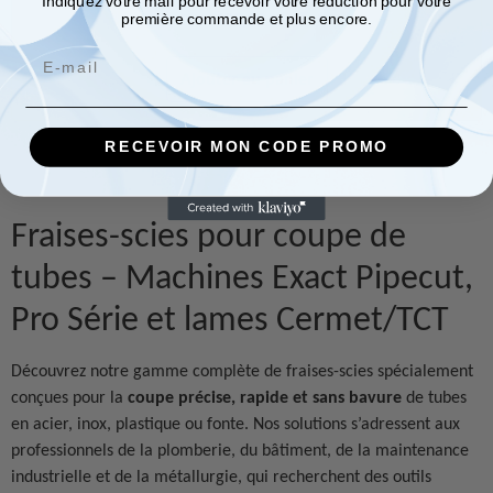
Indiquez votre mail pour recevoir votre réduction pour votre
103,10
€
première commande et plus encore.
Email
Ajouter au panier
RECEVOIR MON CODE PROMO
Fraises-scies pour coupe de
tubes – Machines Exact Pipecut,
Pro Série et lames Cermet/TCT
Découvrez notre gamme complète de fraises-scies spécialement
conçues pour la
coupe précise, rapide et sans bavure
de tubes
en acier, inox, plastique ou fonte. Nos solutions s’adressent aux
professionnels de la plomberie, du bâtiment, de la maintenance
industrielle et de la métallurgie, qui recherchent des outils