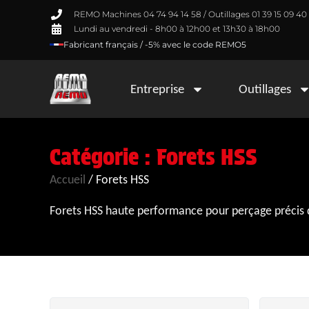
REMO Machines 04 74 94 14 58 / Outillages 01 39 15 09 40
Lundi au vendredi - 8h00 à 12h00 et 13h30 à 18h00
Fabricant français / -5% avec le code REMO5
Entreprise
Outillages
Catégorie : Forets HSS
Accueil
/ Forets HSS
Forets HSS haute performance pour perçage précis de