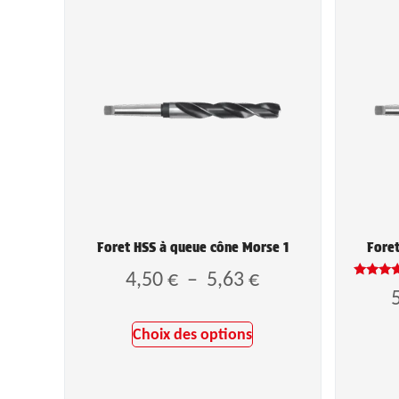
Foret HSS à queue cône Morse 1
Foret
4,50
€
–
5,63
€
Note
5.00
sur 
Choix des options