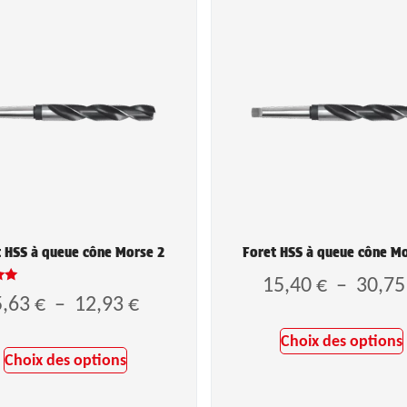
 HSS à queue cône Morse 2
Foret HSS à queue cône M
15,40
€
–
30,7
5,63
€
–
12,93
€
5
Choix des options
Choix des options