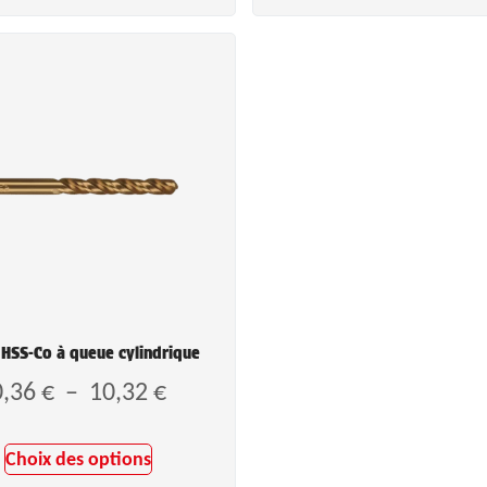
 HSS-Co à queue cylindrique
0,36
€
–
10,32
€
Choix des options