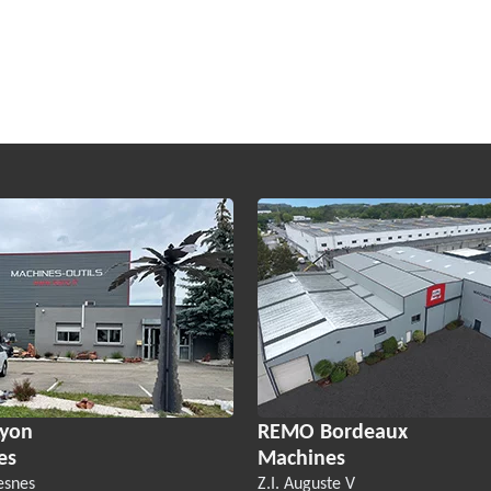
yon
REMO Bordeaux
es
Machines
esnes
Z.I. Auguste V