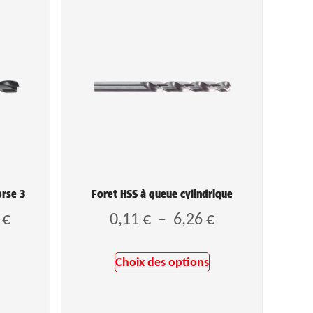
orse 3
Foret HSS à queue cylindrique
5
€
0,11
€
–
6,26
€
Choix des options