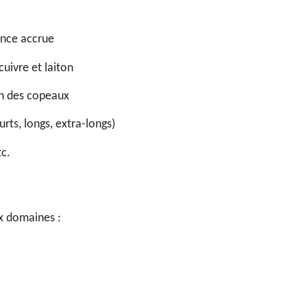
ance accrue
cuivre et laiton
on des copeaux
rts, longs, extra-longs)
c.
x domaines :