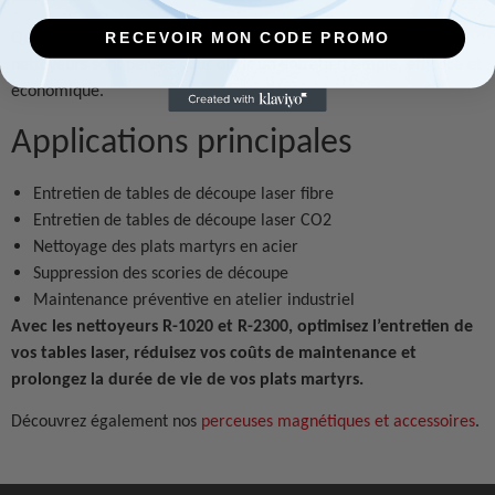
Que vous utilisiez une table de découpe laser CO2 ou fibre, nos
RECEVOIR MON CODE PROMO
nettoyeurs sont pensés pour offrir un entretien simple, efficace et
économique.
Applications principales
Entretien de tables de découpe laser fibre
Entretien de tables de découpe laser CO2
Nettoyage des plats martyrs en acier
Suppression des scories de découpe
Maintenance préventive en atelier industriel
Avec les nettoyeurs R-1020 et R-2300, optimisez l’entretien de
vos tables laser, réduisez vos coûts de maintenance et
prolongez la durée de vie de vos plats martyrs.
Découvrez également nos
perceuses magnétiques et accessoires
.