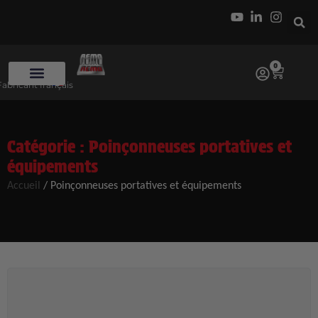
0
Fabricant français
Catégorie : Poinçonneuses portatives et
équipements
Accueil
/ Poinçonneuses portatives et équipements