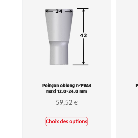
Poinçon oblong n°PVA3
P
maxi 12,0×24,0 mm
59,52
€
Choix des options