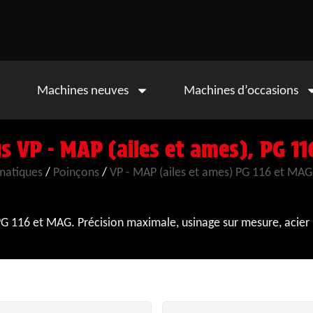
Machines neuves
Machines d’occasions
s VP - MAP (ailes et ames), PG 1
matiques
/
Poinçons
/
VP - MAP (ailes et ames) PG 116 et MAG
 116 et MAG. Précision maximale, usinage sur mesure, acier 