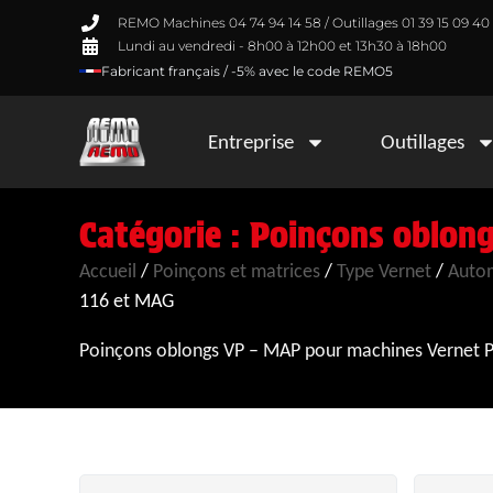
REMO Machines 04 74 94 14 58 / Outillages 01 39 15 09 40
Lundi au vendredi - 8h00 à 12h00 et 13h30 à 18h00
Fabricant français / -5% avec le code REMO5
Entreprise
Outillages
Catégorie : Poinçons oblong
Accueil
/
Poinçons et matrices
/
Type Vernet
/
Auto
116 et MAG
Poinçons oblongs VP – MAP pour machines Vernet PG