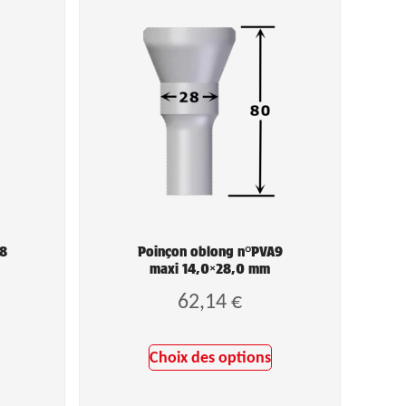
A8
Poinçon oblong n°PVA9
maxi 14,0×28,0 mm
62,14
€
Choix des options