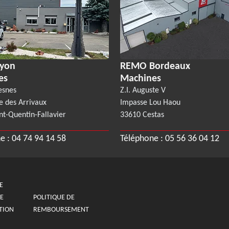
yon
REMO Bordeaux
es
Machines
esnes
Z.I. Auguste V
e des Arrivaux
Impasse Lou Haou
nt-Quentin-Fallavier
33610 Cestas
e :
04 74 94 14 58
Téléphone :
05 56 36 04 12
E
E
POLITIQUE DE
TION
REMBOURSEMENT