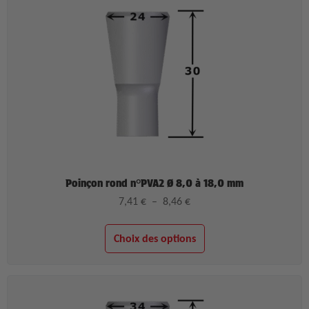
Poinçon rond n°PVA2 Ø 8,0 à 18,0 mm
7,41
€
–
8,46
€
Choix des options