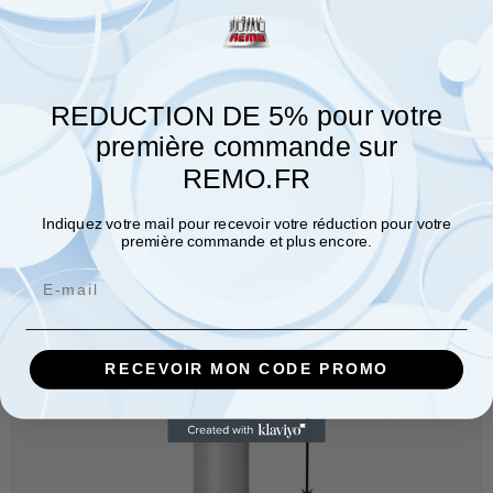
Poinçon rond n°PVA11 Ø 33,0 à 38,0 mm
REDUCTION DE 5% pour votre
31,08
€
première commande sur
REMO.FR
Choix des options
Indiquez votre mail pour recevoir votre réduction pour votre
première commande et plus encore.
Email
RECEVOIR MON CODE PROMO