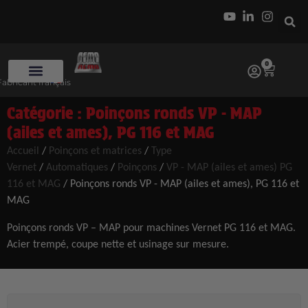
0
Fabricant français
Catégorie : Poinçons ronds VP - MAP
(ailes et ames), PG 116 et MAG
Accueil
/
Poinçons et matrices
/
Type
Vernet
/
Automatiques
/
Poinçons
/
VP - MAP (ailes et ames) PG
116 et MAG
/ Poinçons ronds VP - MAP (ailes et ames), PG 116 et
MAG
Poinçons ronds VP – MAP pour machines Vernet PG 116 et MAG.
Acier trempé, coupe nette et usinage sur mesure.