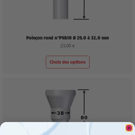
Poinçon rond n°PVA10 Ø 29,0 à 32,0 mm
23,00
€
Choix des options