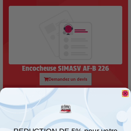
Encocheuse SIMASV AF-B 226
Demandez un devis