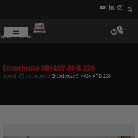
0
Fabricant français
Encocheuse SIMASV AF-B 226
Accueil
/
Encocheuses
/
Encocheuse SIMASV AF-B 226