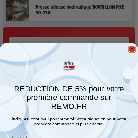
Presse plieuse hydraulique BOUTILLON PSE
30-220
REDUCTION DE 5% pour votre
première commande sur
Presse plieuse hydraulique HACO PPH
REMO.FR
30150
Indiquez votre mail pour recevoir votre réduction pour votre
Demandez un devis
première commande et plus encore.
Email