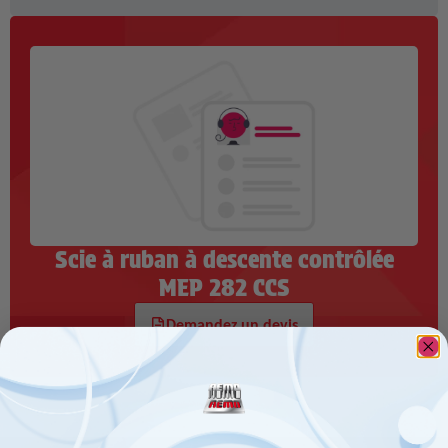
Scie à ruban à descente contrôlée
MEP 282 CCS
Demandez un devis