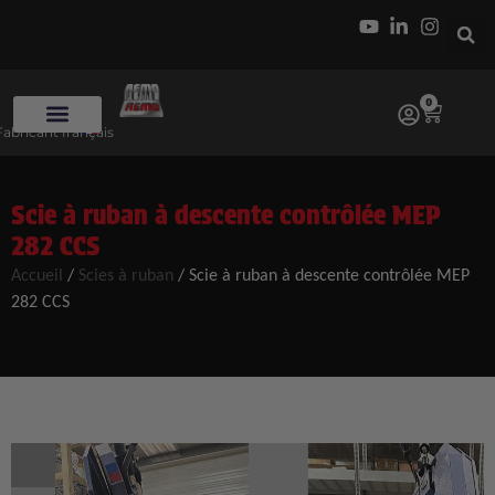
0
Fabricant français
Scie à ruban à descente contrôlée MEP
282 CCS
Accueil
/
Scies à ruban
/
Scie à ruban à descente contrôlée MEP
282 CCS