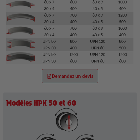
60 x 7
600
80 x 9
1000
30 x 4
400
40 x 5
400
60 x 7
700
80 x 9
1200
30 x 4
400
40 x 5
500
60 x 7
700
80 x 9
1000
30 x 4
400
40 x 5
400
UPN 80
800
UPN 120
800
UPN 30
400
UPN 60
500
UPN 80
1200
UPN 120
1200
UPN 30
600
UPN 60
600
Demandez un devis
Modèles HPK 50 et 60