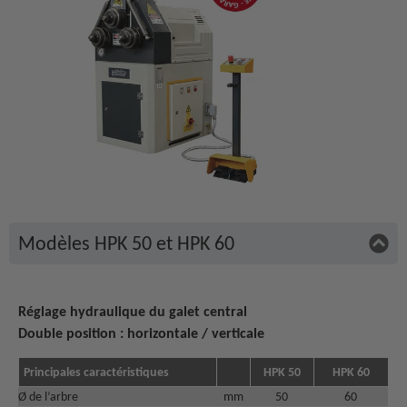
Modèles HPK 50 et HPK 60
Réglage hydraulique du galet central
Double position : horizontale / verticale
Principales caractéristiques
HPK 50
HPK 60
Ø de l’arbre
mm
50
60