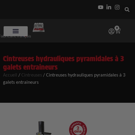
0
Fabricant français
Cintreuses hydrauliques pyramidales à 3
galets entraineurs
Accueil
/
Cintreuses
/
Cintreuses hydrauliques pyramidales à 3
galets entraineurs