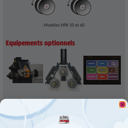
Modèles HPK 50 et 60
Equipements optionnels
Débillardage
Redresseur
Contrôle numérique
bidirectionnel
NC
Accessoire