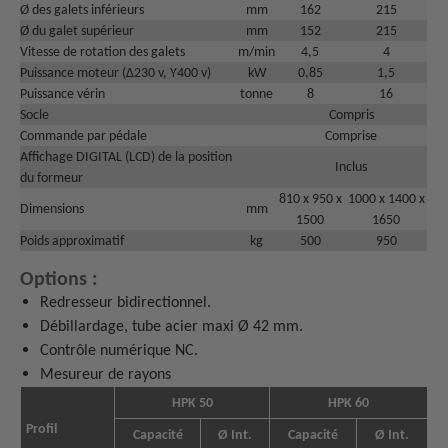
Ø des galets inférieurs
mm
162
215
Ø du galet supérieur
mm
152
215
Vitesse de rotation des galets
m/min
4,5
4
Puissance moteur (Δ230 v, Y400 v)
kW
0,85
1,5
Puissance vérin
tonne
8
16
Socle
Compris
Commande par pédale
Comprise
Affichage DIGITAL (LCD) de la position
Inclus
du formeur
810 x 950 x
1000 x 1400 x
Dimensions
mm
1500
1650
Poids approximatif
kg
500
950
Options :
Redresseur bidirectionnel.
Débillardage, tube acier maxi Ø 42 mm.
Contrôle numérique NC.
Mesureur de rayons
HPK 50
HPK 60
Profil
Capacité
Ø Int.
Capacité
Ø Int.