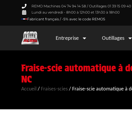
REMO Machines 04 74 94 14 58 / Outillages 01 39 15 09 40
Lundi au vendredi - 8h00 à 12h00 et 13h30 à 18h00
Fabricant français / -5% avec le code REMO5
Entreprise
Outillages
Fraise-scie automatique à d
NC
Accueil
/
Fraises-scies
/
Fraise-scie automatique à 