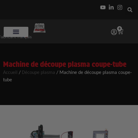
0
Fabricant français
Machine de découpe plasma coupe-tube
Accueil
/
Découpe plasma
/
Machine de découpe plasma coupe-
tube