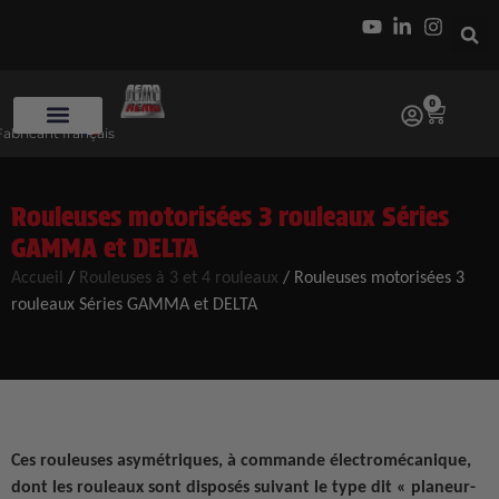
0
Fabricant français
Rouleuses motorisées 3 rouleaux Séries
GAMMA et DELTA
Accueil
/
Rouleuses à 3 et 4 rouleaux
/
Rouleuses motorisées 3
rouleaux Séries GAMMA et DELTA
Ces rouleuses asymétriques, à commande électromécanique,
dont les rouleaux sont disposés suivant le type dit « planeur-