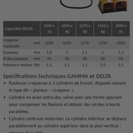
1050 x
1050 x
1270 x
1550 x
2050 x
Capacités DELTA
70
90
90
90
95
Longueur
mm
1050
1050
1270
1550
2050
maximale
Épaisseur
mm
1,8
3
2,5
2
1,5
Ø des rouleaux
mm
70
90
90
90
95
Puissance moteur
kW
1,1
1,1
1,1
1,5
1,5
Spécifications techniques GAMMA et DELTA
Rouleuse croqueuse à 3 cylindres de travail, disposés suivant
le type dit « planeur – croqueur ».
Cylindre en acier extra-dur, usiné avec une forme spéciale
pour compenser les flexions et obtenir des viroles à bords
parallèles.
Cylindre centraux motorisés. Le cylindre inférieur se déplace
parallèlement au cylindre supérieur dans le plan vertical :
pinçage de la tôle.