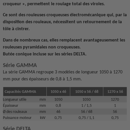
croqueur », permettent le roulage total des viroles.
Ce sont des rouleuses croqueuses électromécanique qui, par la
disposition des rouleaux, nécessitent un retournement de la
tôle à cintrer.
Dans de nombreux cas, elles remplacent avantageusement les
rouleuses pyramidales non croqueuses.
Butée conique incluse sur les séries DELTA.
Série GAMMA
La série GAMMA regroupe 3 modèles de longueur 1050 à 1270
mm pour des épaisseurs de 0,8 à 1,5 mm.
Capacités GAMMA
1050 x 46
1050 x 56 / 68
1270 x 56
Longueur utile
mm
1050
1050
1270
Épaisseur
mm
0,8
1 / 1,5
1
Ø des rouleaux
mm
46
56 / 68
56
Puissance moteur
kW
0,75
0,75 / 1,1
0,75
Série DELTA