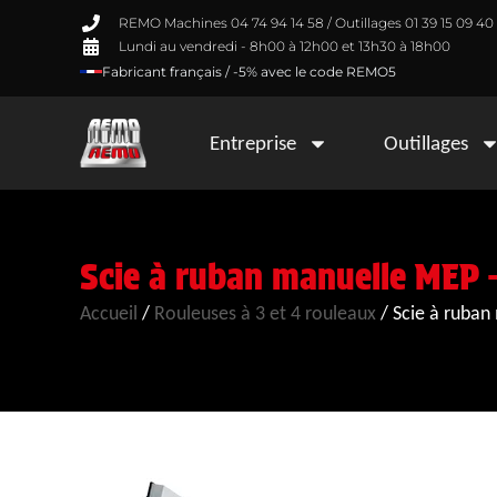
REMO Machines 04 74 94 14 58 / Outillages 01 39 15 09 40
Lundi au vendredi - 8h00 à 12h00 et 13h30 à 18h00
Fabricant français / -5% avec le code REMO5
Entreprise
Outillages
Scie à ruban manuelle MEP –
Accueil
/
Rouleuses à 3 et 4 rouleaux
/
Scie à ruban