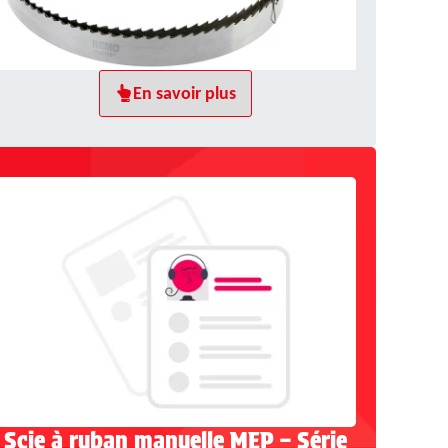
En savoir plus
Scie à ruban manuelle MEP – Série