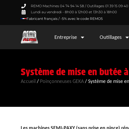
REMO Machines 04 74 94 14 58 / Outillages 01 39 15 09 40
Lundi au vendredi - 8h00 à 12h00 et 13h30 à 18h00
Fabricant français / -5% avec le code REMO5
Entreprise
Outillages
Système de mise en butée
Accueil
/
Poinçonneuses GEKA
/
Système de mise e
Les machines SEMI-PAXY (sans prise en pince) rép