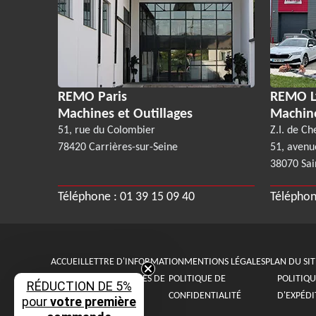
REMO Paris
REMO L
Machines et Outillages
Machin
51, rue du Colombier
Z.I. de Ch
78420 Carrières-sur-Seine
51, avenu
38070 Sai
Téléphone :
01 39 15 09 40
Téléphon
ACCUEIL
LETTRE D'INFORMATION
MENTIONS LÉGALES
PLAN DU SIT
CONDITIONS GÉNÉRALES DE
POLITIQUE DE
POLITIQU
RÉDUCTION DE 5%
VENTE
CONFIDENTIALITÉ
D'EXPÉDI
pour
votre première