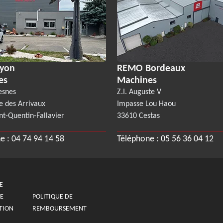
yon
REMO Bordeaux
es
Machines
esnes
Z.I. Auguste V
e des Arrivaux
Impasse Lou Haou
nt-Quentin-Fallavier
33610 Cestas
e :
04 74 94 14 58
Téléphone :
05 56 36 04 12
E
E
POLITIQUE DE
TION
REMBOURSEMENT