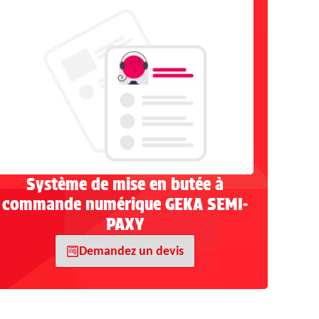
Système de mise en butée à
commande numérique GEKA SEMI-
PAXY
Demandez un devis