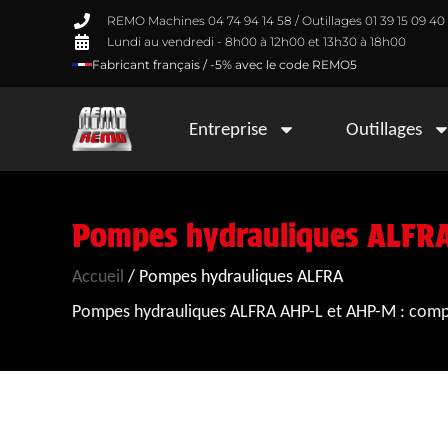
REMO Machines 04 74 94 14 58 / Outillages 01 39 15 09 40
Lundi au vendredi - 8h00 à 12h00 et 13h30 à 18h00
Fabricant français / -5% avec le code REMO5
Entreprise
Outillages
Pompes hydrauliques ALFR
Accueil
/ Pompes hydrauliques ALFRA
Pompes hydrauliques ALFRA AHP-L et AHP-M : compact