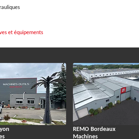
rauliques
ves et équipements
yon
REMO Bordeaux
es
Machines