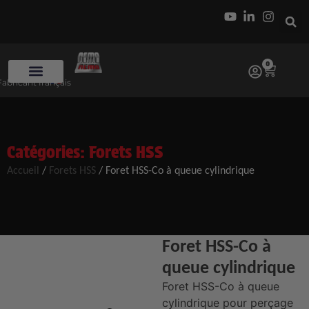
0
Fabricant français
Catégories:
Forets HSS
Accueil
/
Forets HSS
/ Foret HSS-Co à queue cylindrique
Foret HSS-Co à
queue cylindrique
Foret HSS-Co à queue
cylindrique pour perçage