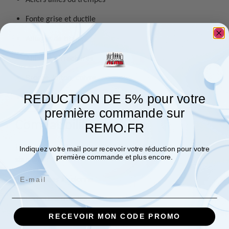
Fonte grise et ductile
Alliages de titane
Alliages réfractaires
Bronze, laiton, cuivre
REDUCTION DE 5% pour votre
Alliages d’aluminium durs
première commande sur
Compatibilité machine
REMO.FR
Utilisable avec toutes les machines équipées d’un mandrin
Indiquez votre mail pour recevoir votre réduction pour votre
première commande et plus encore.
standard :
Email
Perceuses à colonne
Perceuses d’atelier
RECEVOIR MON CODE PROMO
Perceuses radiales