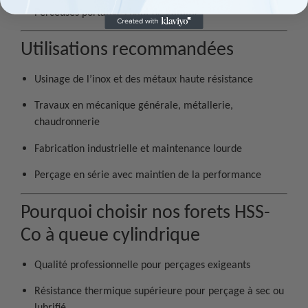
Perceuses portatives haut de gamme
Utilisations recommandées
Usinage de l’inox et des métaux haute résistance
Travaux en mécanique générale, métallerie,
chaudronnerie
Fabrication industrielle et maintenance lourde
Perçage en série avec maintien de la performance
Pourquoi choisir nos forets HSS-
Co à queue cylindrique
Qualité professionnelle pour perçages exigeants
Résistance thermique supérieure pour perçage à sec ou
lubrifié