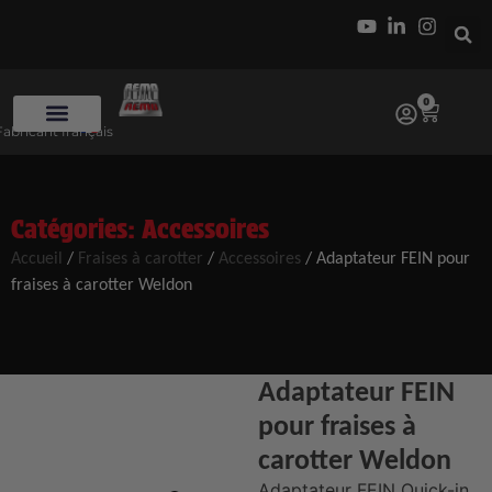
0
Fabricant français
Catégories:
Accessoires
Accueil
/
Fraises à carotter
/
Accessoires
/ Adaptateur FEIN pour
fraises à carotter Weldon
Adaptateur FEIN
pour fraises à
carotter Weldon
Adaptateur FEIN Quick-in