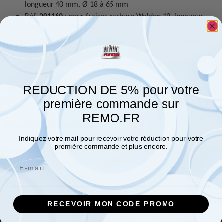
longueur 40 mm, Ø 18 à 65 mm
Réf.
201160
: pour fraises carbure Weldon 19, longueur
55 mm, Ø 12 à 17 mm
Réf.
201439
: pour fraises carbure Weldon 19, longueur
55 mm, Ø 18 à 60 mm
Découvrez également toutes nos
fraises à carotter et
accessoires
.
REDUCTION DE 5% pour votre
première commande sur
REMO.FR
Produits associés
Indiquez votre mail pour recevoir votre réduction pour votre
première commande et plus encore.
Email
RECEVOIR MON CODE PROMO