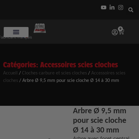
0
Fabricant français
Catégories:
Accessoires scies cloches
Accueil
/
Cloches carbure et scies cloches
/
Accessoires scies
cloches
/ Arbre Ø 9,5 mm pour scie cloche Ø 14 à 30 mm
Arbre Ø 9,5 mm
pour scie cloche
Ø 14 à 30 mm
Arbre avec foret central