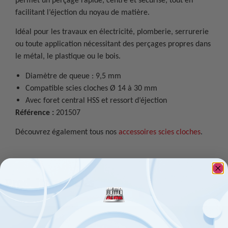
facilitant l’éjection du noyau de matière.
Idéal pour les travaux en électricité, plomberie, serrurerie
ou toute application nécessitant des perçages propres dans
le métal, le plastique ou le bois.
Diamètre de queue : 9,5 mm
Compatible scies cloches Ø 14 à 30 mm
Avec foret central HSS et ressort d’éjection
Référence :
201507
Découvrez également tous nos
accessoires scies cloches
.
Produits associés