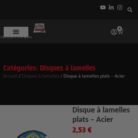
0
Fabricant français
Catégories:
Disques à lamelles
Accueil
/
Disques à lamelles
/ Disque à lamelles plats – Acier
Disque à lamelles
plats – Acier
2,53
€