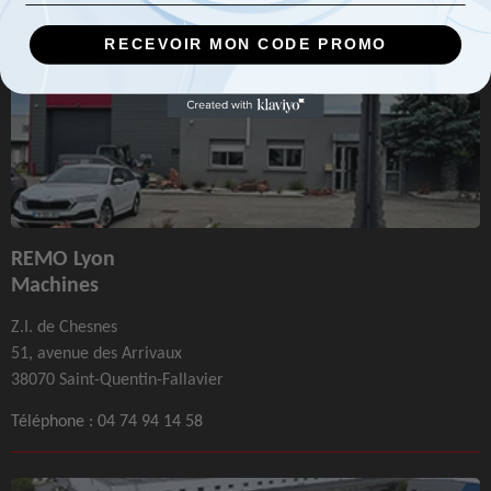
RECEVOIR MON CODE PROMO
REMO Lyon
Machines
Z.I. de Chesnes
51, avenue des Arrivaux
38070 Saint-Quentin-Fallavier
Téléphone :
04 74 94 14 58