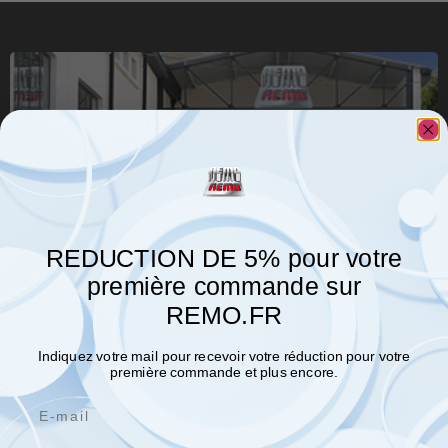
REDUCTION DE 5% pour votre
REMO Paris
première commande sur
Machines et Outillages
REMO.FR
51, rue du Colombier
Indiquez votre mail pour recevoir votre réduction pour votre
78420 Carrières-sur-Seine
première commande et plus encore.
Téléphone :
01 39 15 09 40
Email