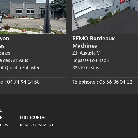
yon
REMO Bordeaux
es
Machines
esnes
Z.I. Auguste V
e des Arrivaux
Impasse Lou Haou
nt-Quentin-Fallavier
33610 Cestas
e :
04 74 94 14 58
Téléphone :
05 56 36 04 12
E
E
POLITIQUE DE
TION
REMBOURSEMENT