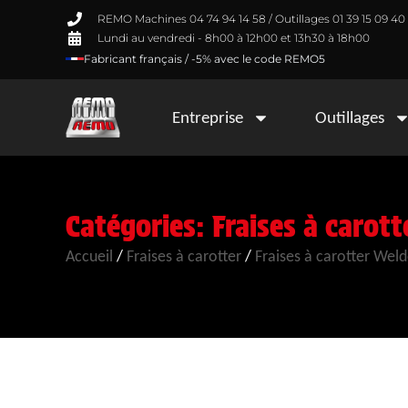
REMO Machines 04 74 94 14 58 / Outillages 01 39 15 09 40
Lundi au vendredi - 8h00 à 12h00 et 13h30 à 18h00
Fabricant français / -5% avec le code REMO5
Entreprise
Outillages
Catégories:
Fraises à caro
Accueil
/
Fraises à carotter
/
Fraises à carotter Wel