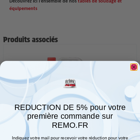
Découvrez ici l’ensemble de nos
tables de soudage et
équipements
Produits associés
REDUCTION DE 5% pour votre
première commande sur
REMO.FR
Protector
Indiquez votre mail pour recevoir votre réduction pour votre