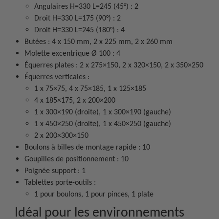
Angulaires H=330 L=245 (45°) : 2
Droit H=330 L=175 (90°) : 2
Droit H=330 L=245 (180°) : 4
Butées : 4 x 150 mm, 2 x 225 mm, 2 x 260 mm
Molette excentrique Ø 100 : 4
Équerres plates : 2 x 275×150, 2 x 320×150, 2 x 350×250
Équerres verticales :
1 x 75×75, 4 x 75×185, 1 x 125×185
4 x 185×175, 2 x 200×200
1 x 300×190 (droite), 1 x 300×190 (gauche)
1 x 450×250 (droite), 1 x 450×250 (gauche)
2 x 200×300×150
Boulons à billes de montage rapide : 10
Goupilles de positionnement : 10
Poignée support : 1
Tablettes porte-outils :
1 pour boulons, 1 pour pinces, 1 plate
Idéal pour les environnements