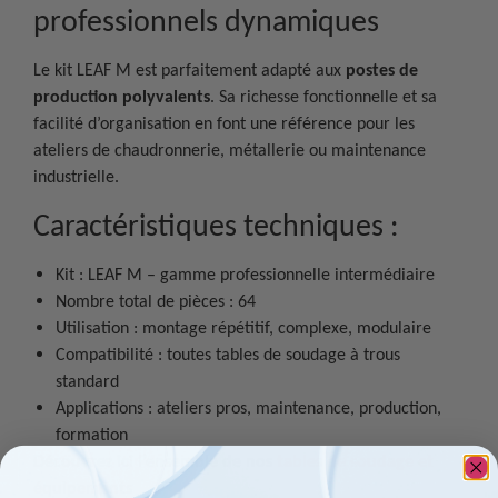
professionnels dynamiques
Le kit LEAF M est parfaitement adapté aux
postes de
production polyvalents
. Sa richesse fonctionnelle et sa
facilité d’organisation en font une référence pour les
ateliers de chaudronnerie, métallerie ou maintenance
industrielle.
Caractéristiques techniques :
Kit : LEAF M – gamme professionnelle intermédiaire
Nombre total de pièces : 64
Utilisation : montage répétitif, complexe, modulaire
Compatibilité : toutes tables de soudage à trous
standard
Applications : ateliers pros, maintenance, production,
formation
Découvrez ici l’ensemble de nos
tables de soudage et
équipements