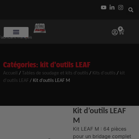
0
Fabricant français
Catégories:
kit d'outils LEAF
Accueil
/
Tables de soudage et kits d'outils
/
Kits d'outils
/
kit
d'outils LEAF
/ Kit d’outils LEAF M
Kit d’outils LEAF
M
Kit LEAF M : 64 pièces
pour un bridage complet