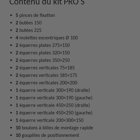
Contenu du kit PRO S
5
pinces de fixation
2
butées 150
2
butées 225
4
molettes excentriques Ø 100
2
équerres plates 275×150
2
équerres plates 320×150
2
équerres plates 350×250
2
équerres verticales 75×185
2
équerres verticales 185×175
2
équerres verticales 200×200
1
équerre verticale 300×190 (droite)
1
équerre verticale 300×190 (gauche)
1
équerre verticale 450×250 (droite)
1
équerre verticale 450×250 (gauche)
1
équerre verticale 200×300×150
10
boulons à billes de montage rapide
10
goupilles de positionnement