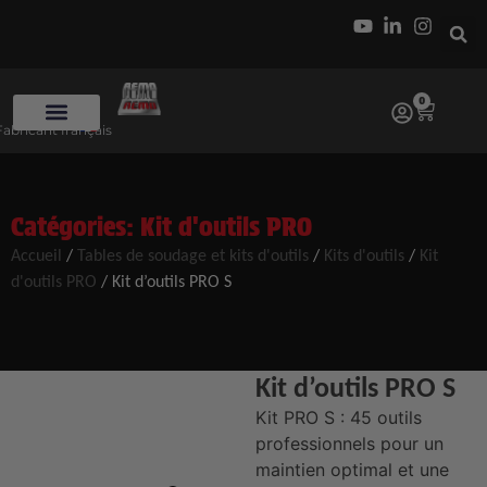
0
Fabricant français
Catégories:
Kit d'outils PRO
Accueil
/
Tables de soudage et kits d'outils
/
Kits d'outils
/
Kit
d'outils PRO
/ Kit d’outils PRO S
Kit d’outils PRO S
Kit PRO S : 45 outils
professionnels pour un
maintien optimal et une