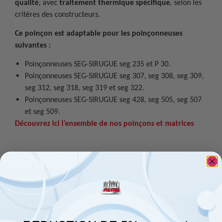
qualité
, avec
traitement thermique spécifique
, selon les
critères des constructeurs.
Ce poinçon est adaptable pour les poinçonneuses
suivantes :
Poinçonneuses SEG-SIRUGUE seg 235 et P 30.
Poinçonneuses SEG-SIRUGUE seg 307, seg 308, seg 309,
seg 312, seg 318, seg 319 et seg 322.
Poinçonneuses SEG-SIRUGUE seg 428, seg 505, seg 507
et seg 509.
Découvrez ici l’ensemble de nos poinçons et matrices
Produits associés