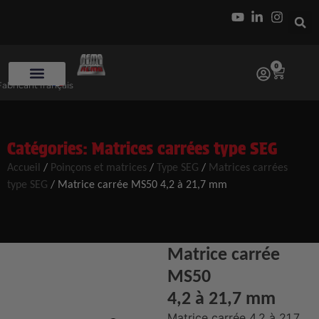
0
Fabricant français
Catégories:
Matrices carrées type SEG
Accueil
/
Poinçons et matrices
/
Type SEG
/
Matrices carrées
type SEG
/ Matrice carrée MS50 4,2 à 21,7 mm
Matrice carrée
MS50
4,2 à 21,7 mm
Matrice carrée 4,2 à 21,7