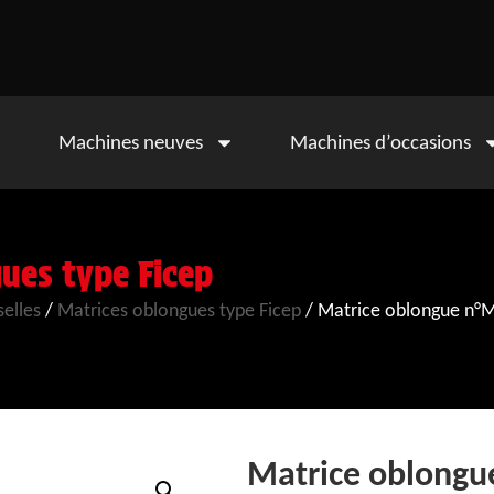
Machines neuves
Machines d’occasions
ues type Ficep
selles
/
Matrices oblongues type Ficep
/ Matrice oblongue n°M
Matrice oblongu