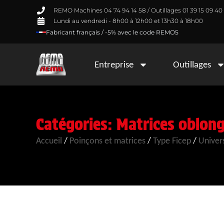
REMO Machines 04 74 94 14 58 / Outillages 01 39 15 09 40
Lundi au vendredi - 8h00 à 12h00 et 13h30 à 18h00
Fabricant français / -5% avec le code REMO5
Entreprise
Outillages
Catégories:
Matrices oblong
Accueil
/
Poinçons et matrices
/
Type Ficep
/
Univer