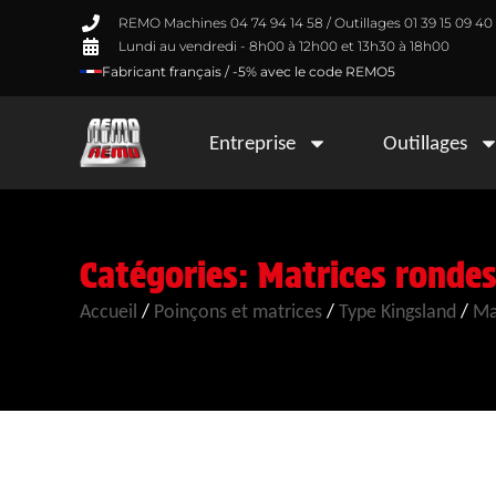
REMO Machines 04 74 94 14 58 / Outillages 01 39 15 09 40
Lundi au vendredi - 8h00 à 12h00 et 13h30 à 18h00
Fabricant français / -5% avec le code REMO5
Entreprise
Outillages
Catégories:
Matrices rondes
Accueil
/
Poinçons et matrices
/
Type Kingsland
/
Ma