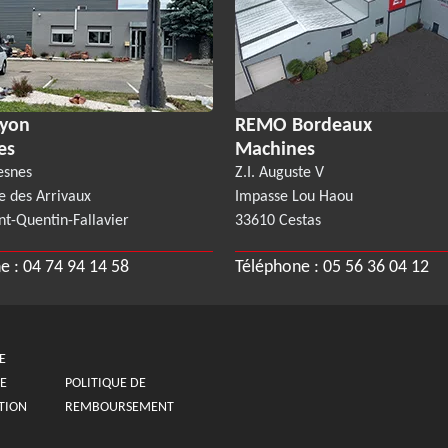
yon
REMO Bordeaux
es
Machines
esnes
Z.I. Auguste V
e des Arrivaux
Impasse Lou Haou
nt-Quentin-Fallavier
33610 Cestas
e :
04 74 94 14 58
Téléphone :
05 56 36 04 12
E
E
POLITIQUE DE
TION
REMBOURSEMENT