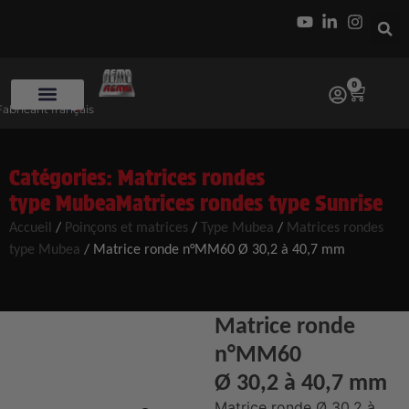
0
Fabricant français
Catégories:
Matrices rondes
type Mubea
Matrices rondes type Sunrise
Accueil
/
Poinçons et matrices
/
Type Mubea
/
Matrices rondes
type Mubea
/ Matrice ronde n°MM60 Ø 30,2 à 40,7 mm
Matrice ronde
n°MM60
Ø 30,2 à 40,7 mm
Matrice ronde Ø 30,2 à