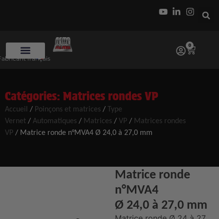
0
Fabricant français
Catégories:
Matrices rondes VP
Accueil
/
Poinçons et matrices
/
Type
Vernet
/
Automatiques
/
Matrices
/
VP
/
Matrices rondes
VP
/ Matrice ronde n°MVA4 Ø 24,0 à 27,0 mm
Matrice ronde
n°MVA4
Ø 24,0 à 27,0 mm
Matrice ronde Ø 24 à 27