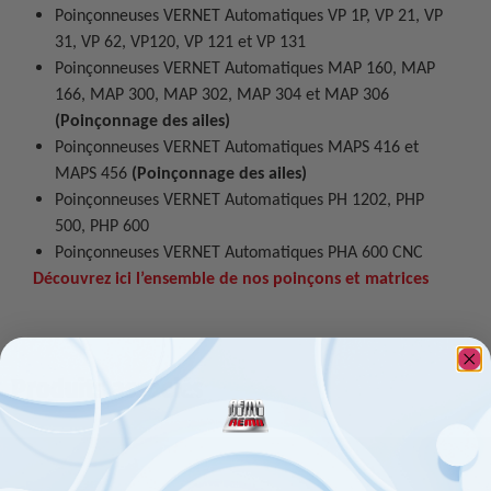
Poinçonneuses VERNET Automatiques VP 1P, VP 21, VP
31, VP 62, VP120, VP 121 et VP 131
Poinçonneuses VERNET Automatiques MAP 160, MAP
166, MAP 300, MAP 302, MAP 304 et MAP 306
(Poinçonnage des ailes)
Poinçonneuses VERNET Automatiques MAPS 416 et
MAPS 456
(Poinçonnage des ailes)
Poinçonneuses VERNET Automatiques PH 1202, PHP
500, PHP 600
Poinçonneuses VERNET Automatiques PHA 600 CNC
Découvrez ici l’ensemble de nos poinçons et matrices
Produits associés