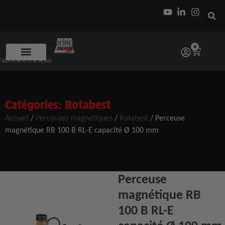
0
Fabricant français
Catégories:
Rotabest
Accueil
/
Perceuses magnétiques
/
Rotabest
/ Perceuse
magnétique RB 100 B RL-E capacité Ø 100 mm
Perceuse
magnétique RB
100 B RL-E