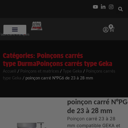
0
Fabricant français
Catégories:
Poinçons carrés
type Durma
Poinçons carrés type Geka
Accueil
/
Poinçons et matrices
/
Type Geka
/
Poinçons carrés
type Geka
/ poinçon carré N°PG6 de 23 à 28 mm
poinçon carré N°PG
de 23 à 28 mm
Poinçon carré 23 à 28
mm compatible GEKA et