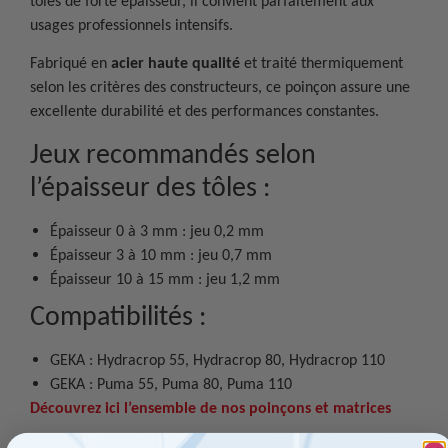
tôles de forte épaisseur, il convient parfaitement aux
usages professionnels intensifs.
Fabriqué en
acier haute qualité
et traité thermiquement
selon les critères des constructeurs, ce poinçon assure une
excellente durabilité et des performances constantes.
Jeux recommandés selon
l’épaisseur des tôles :
Épaisseur 0 à 3 mm : jeu 0,2 mm
Épaisseur 3 à 10 mm : jeu 0,7 mm
Épaisseur 10 à 15 mm : jeu 1,2 mm
Compatibilités :
GEKA : Hydracrop 55, Hydracrop 80, Hydracrop 110
GEKA : Puma 55, Puma 80, Puma 110
Découvrez ici l’ensemble de nos poinçons et matrices