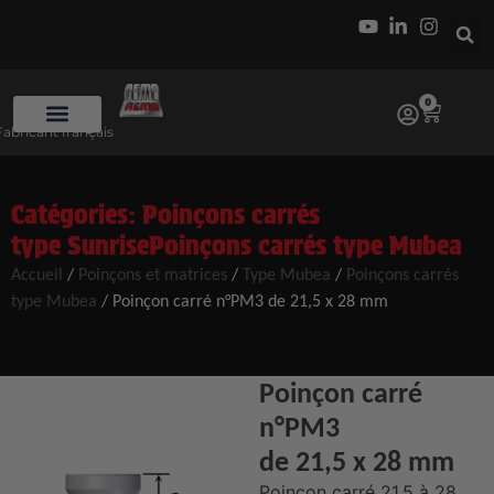
0
Fabricant français
Catégories:
Poinçons carrés
type Sunrise
Poinçons carrés type Mubea
Accueil
/
Poinçons et matrices
/
Type Mubea
/
Poinçons carrés
type Mubea
/ Poinçon carré n°PM3 de 21,5 x 28 mm
Poinçon carré
n°PM3
de 21,5 x 28 mm
Poinçon carré 21,5 à 28