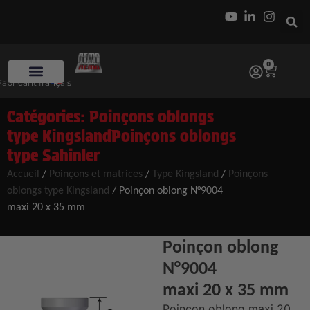
0
Fabricant français
Catégories:
Poinçons oblongs
type Kingsland
Poinçons oblongs
type Sahinler
Accueil
/
Poinçons et matrices
/
Type Kingsland
/
Poinçons
oblongs type Kingsland
/ Poinçon oblong N°9004
maxi 20 x 35 mm
Poinçon oblong
N°9004
maxi 20 x 35 mm
Poinçon oblong maxi 20