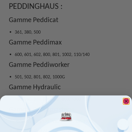
PEDDINGHAUS :
Gamme Peddicat
361, 380, 500
Gamme Peddimax
600, 601, 602, 800, 801, 1002, 110/140
Gamme Peddiworker
501, 502, 801, 802, 1000G
Gamme Hydraulic
100, 280, 301, 501, 502, 800, 1000, 1001
Gamme Peddimaster
100/160, 110/170, 800/1100, 1100/1700
Autres modèles compatibles