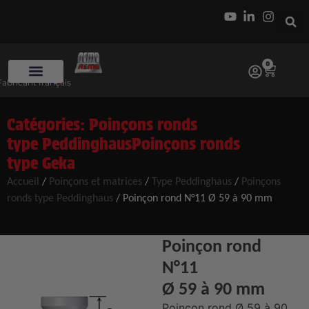
0
Fabricant français
Catégories:
Poinçons ronds
type Peddinghaus
Poinçons ronds
type Geka
Accueil
/
Poinçons et matrices
/
Type Peddinghaus
/
Poinçons
ronds type Peddinghaus
/ Poinçon rond N°11 Ø 59 à 90 mm
Poinçon rond
N°11
Ø 59 à 90 mm
Poinçon rond Ø 59 à 90