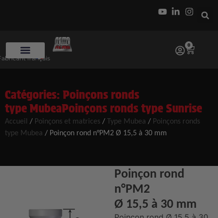
0
Fabricant français
Catégories:
Poinçons ronds
type Mubea
Poinçons ronds type Sunrise
Accueil
/
Poinçons et matrices
/
Type Mubea
/
Poinçons ronds
type Mubea
/ Poinçon rond n°PM2 Ø 15,5 à 30 mm
Poinçon rond
n°PM2
Ø 15,5 à 30 mm
Poinçon rond Ø 15,5 à 30