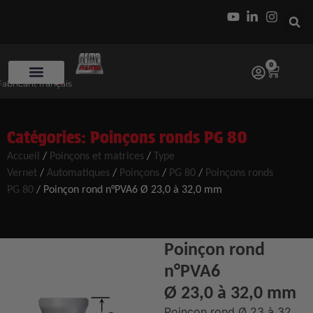
0
Fabricant français
Catégories:
Poinçons ronds PG 80
Accueil
/
Poinçons et matrices
/
Type
Vernet
/
Automatiques
/
Poinçons
/
PG 80
/
Poinçons ronds
PG 80
/ Poinçon rond n°PVA6 Ø 23,0 à 32,0 mm
Poinçon rond
n°PVA6
Ø 23,0 à 32,0 mm
Poinçon rond Ø 23 à 32