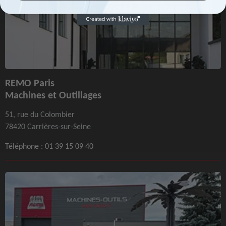
REMO Paris
Machines et Outillages
51, rue du Colombier
78420 Carrières-sur-Seine
Téléphone :
01 39 15 09 40