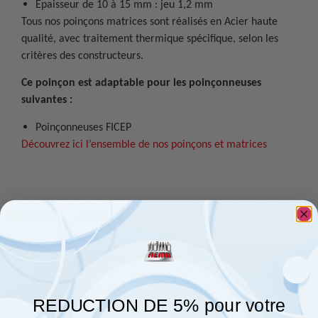
Épaisseur de 10 à 15 mm : jeu 1,2 mm
Tous nos poinçons matrices sont réalisés en Acier haute
qualité, avec traitement thermique spécifique, selon les
critères des constructeurs.
Ce poinçon est adaptable pour les poinçonneuses
suivantes :
Poinçonneuses FICEP
Découvrez ici l’ensemble de nos poinçons et matrices
Produits associés
REDUCTION DE 5% pour votre