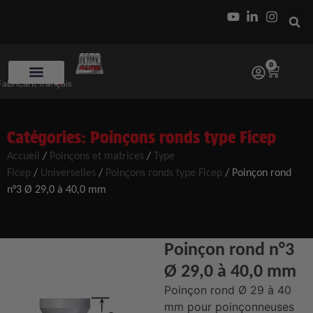
0
Fabricant français
Catégories:
Poinçons ronds type Ficep
Accueil
/
Poinçons et matrices
/
Type
Ficep
/
Universelles
/
Poinçons ronds type Ficep
/ Poinçon rond
n°3 Ø 29,0 à 40,0 mm
Poinçon rond n°3
Ø 29,0 à 40,0 mm
Poinçon rond Ø 29 à 40
mm pour poinçonneuses