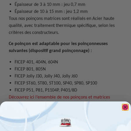
Épaisseur de 3 à 10 mm : jeu 0,7 mm
Épaisseur de 10 à 15 mm : jeu 1,2 mm
Tous nos poinçons matrices sont réalisés en Acier haute
qualité, avec traitement thermique spécifique, selon les
critères des constructeurs.
Ce poinçon est adaptable pour les poinçonneuses
suivantes (dispositif grand poinçonnage) :
FICEP 401, 404N, 604N
FICEP 801, 805N
FICEP Jolly J30, Jolly J40, Jolly J60
FICEP ST60, ST80, ST100, SP40, SP80, SP100
FICEP P51, P81, P1104P, P401/8D
Découvrez ici l’ensemble de nos poinçons et matrices
Produits associés