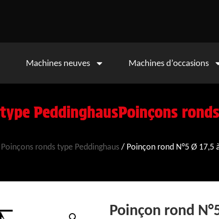
Machines neuves
Machines d’occasions
 type Peddinghaus
Poinçons ronds
/
Poinçons ronds type Peddinghaus
/ Poinçon rond N°5 Ø 17,5
Poinçon rond N°