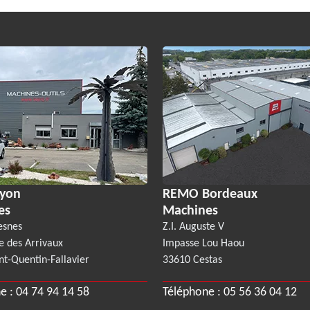
yon
REMO Bordeaux
es
Machines
esnes
Z.I. Auguste V
e des Arrivaux
Impasse Lou Haou
nt-Quentin-Fallavier
33610 Cestas
e :
04 74 94 14 58
Téléphone :
05 56 36 04 12