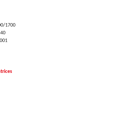
00/1700
140
1001
trices