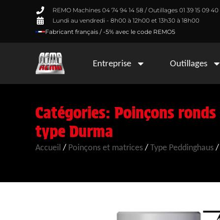
REMO Machines 04 74 94 14 58 / Outillages 01 39 15 09 40
Lundi au vendredi - 8h00 à 12h00 et 13h30 à 18h00
Fabricant français / -5% avec le code REMO5
Entreprise
Outillages
Catégories:
Poinçons ronds
type Durma
Accueil
/
Poinçons et matrices
/
Type Peddinghaus