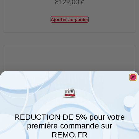
8129,00
€
Ajouter au panier
REDUCTION DE 5% pour votre
première commande sur
REMO.FR
Kit d’outils PLUS L